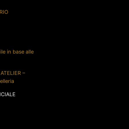
RIO
le in base alle
 ATELIER –
elleria
ICIALE