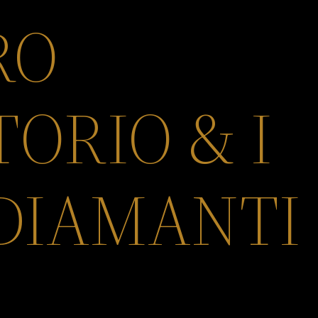
RO
ORIO & I
DIAMANTI