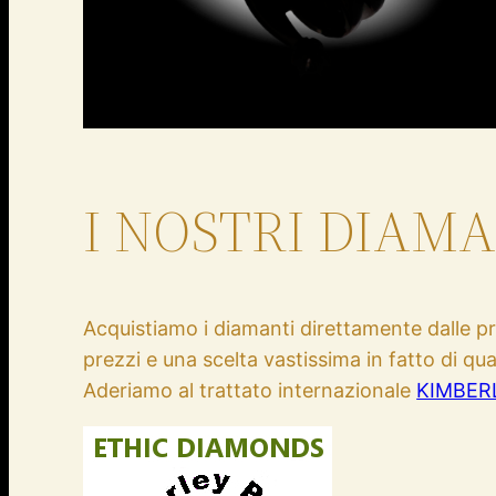
I NOSTRI DIAM
Acquistiamo i diamanti direttamente dalle pr
prezzi e una scelta vastissima in fatto di qual
Aderiamo al trattato internazionale
KIMBER