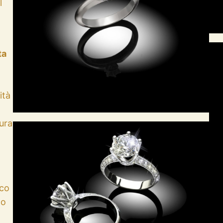
l
ta
ità
ura
ico
no