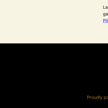
La
ga
PI
Proudly 