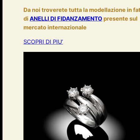
Da noi troverete tutta la modellazione in fa
di
ANELLI DI FIDANZAMENTO
presente sul
mercato internazionale
SCOPRI DI PIU’