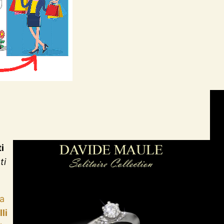
i
ti
la
li