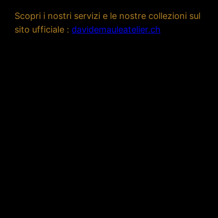
Scopri i nostri servizi e le nostre collezioni sul
sito ufficiale :
davidemauleatelier.ch
artigiani orafi a
lugano| artigiani
orafi canton ticino