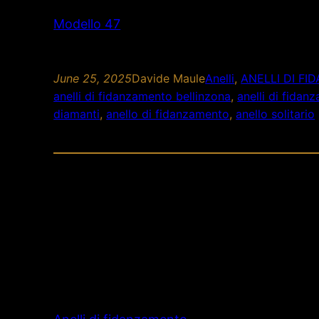
Modello 47
June 25, 2025
Davide Maule
Anelli
, 
ANELLI DI F
anelli di fidanzamento bellinzona
, 
anelli di fida
diamanti
, 
anello di fidanzamento
, 
anello solitario