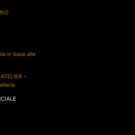
RIO
le in base alle
 ATELIER –
elleria
ICIALE