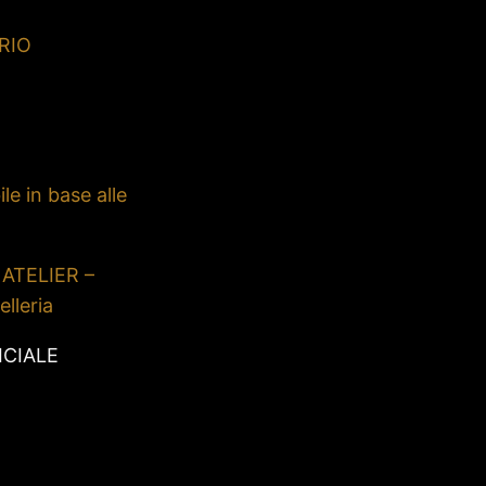
RIO
le in base alle
 ATELIER –
elleria
ICIALE