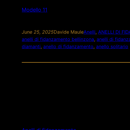
Modello 11
June 25, 2025
Davide Maule
Anelli
, 
ANELLI DI F
anelli di fidanzamento bellinzona
, 
anelli di fida
diamanti
, 
anello di fidanzamento
, 
anello solitario