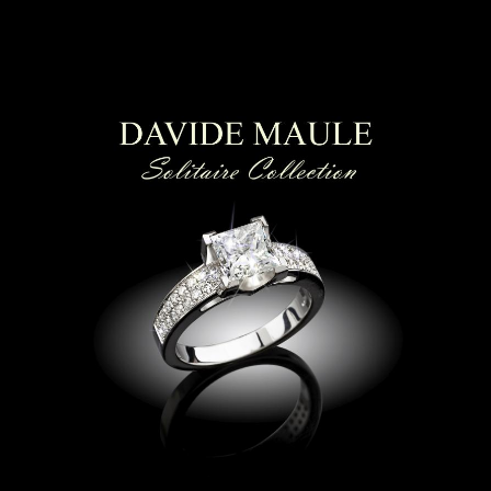
ti luce | Collier punto luce
|
anello solitario
Lugano| anelli di fidanzamento Lugano