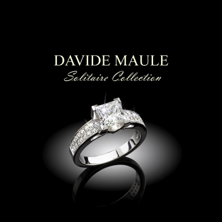
ti luce | Collier punto luce
|
anello solitario
Lugano| anelli di fidanzamento Lugano