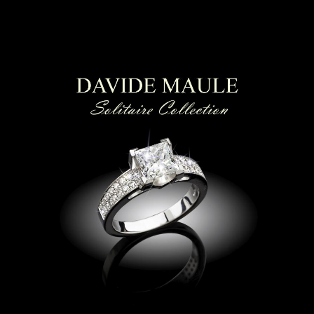
ti luce | Collier punto luce
|
anello solitario
Lugano| anelli di fidanzamento Lugano