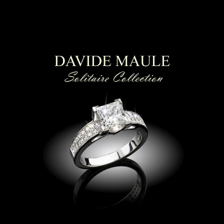
ti luce | Collier punto luce
|
anello solitario
Lugano| anelli di fidanzamento Lugano