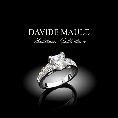
ti luce | Collier punto luce
|
anello solitario
Lugano| anelli di fidanzamento Lugano